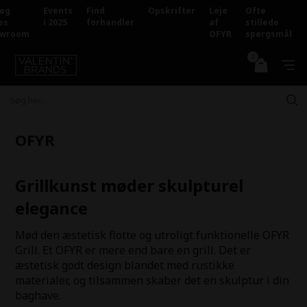
øg
Events
Find
Opskrifter
Leje
Ofte
es
i 2025
forhandler
af
stillede
owroom
OFYR
spørgsmål
0
OFYR
Grillkunst møder skulpturel
elegance
Mød den æstetisk flotte og utroligt funktionelle OFYR
Grill. Et
OFYR er mere end bare en grill. Det er
æstetisk godt design blandet
med rustikke
materialer, og tilsammen skaber det en skulptur i din
baghave.