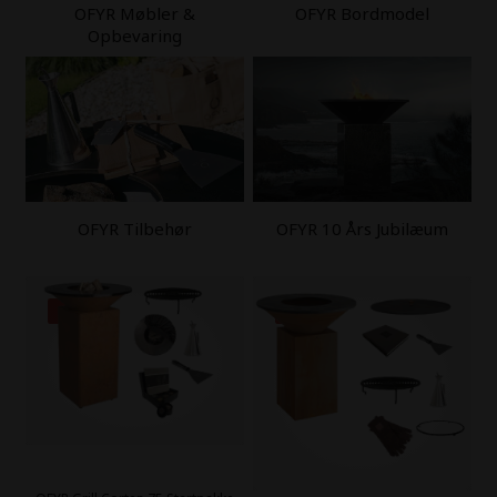
OFYR Møbler &
OFYR Bordmodel
Opbevaring
OFYR Tilbehør
OFYR 10 Års Jubilæum
31%
17%