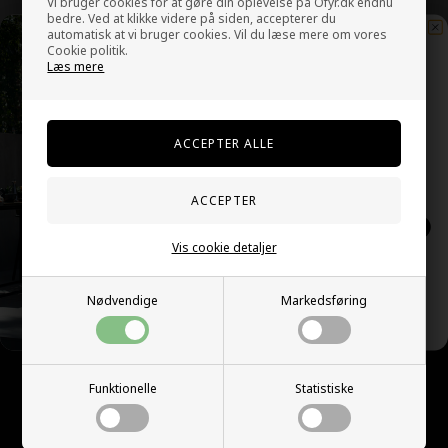
Vi bruger cookies for at gøre din oplevelse på Ofyr.dk endnu
bedre. Ved at klikke videre på siden, accepterer du
automatisk at vi bruger cookies. Vil du læse mere om vores
OFYR Classic Corten 100 PRO
Ofyr Classic Black 100 PRO
Cookie politik.
19.999,00 DKK
21.499,00 DKK
Læs mere
Vil du have eksklusive
opskrifter, tilbud og
nyheder?
Tilmeld dig VB VIP klubben her:
Kundeservice
SKRIV MIG OP!
Valentin Brands
Vis cookie detaljer
NEJ, TAK
Søndergårdsvej 18
9400 Nørresundby, DK
Nødvendige
Markedsføring
CVR: DK27915043
+45 9634 3510
info@valentinbrands.com
Funktionelle
Statistiske
Informationer