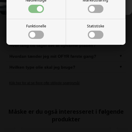
Nødvendige
Markedsføring
OFYR ofte stillede spørgsmål
Hvilket størrelse OFYR passer til dig?
Funktionelle
Statistiske
Hvilken type brænde skal jeg bruge?
Hvor lang tid tager det at opvarme pladen?
Hvordan tænder jeg mit OFYR første gang?
Hvilken type olie skal jeg bruge?
Klik her for at se flere ofte stillede spørgsmål
Måske er du også interesseret i følgende
produkter