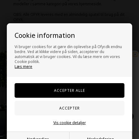
modeller i samme kategori på vores hjemmeside.
OBS: Alle OFYR leveres med en almindelig spatel til brug på dit
OFYR.
Alle OFYR leveres uden grillristen til midten. Vi anbefaler derfor,
at risten tilkøbes ved siden af som minimum, samt cover,
Cookie information
gloves og oliekande, for at få den perfekte startpakke til dit
OFYR.
Vi bruger cookies for at gøre din oplevelse på Ofyr.dk endnu
bedre. Ved at klikke videre på siden, accepterer du
automatisk at vi bruger cookies. Vil du læse mere om vores
Cookie politik.
Læs mere
Derfor skal du købe hos Valentin
Vil du have eksklusive
Brands
opskrifter, tilbud og
nyheder?
På lager
Tilmeld dig VB VIP klubben her:
Showroom i Aalborg
Hurtig levering
SKRIV MIG OP!
Kundeservice åben man-fre 9-15
Vis cookie detaljer
NEJ, TAK