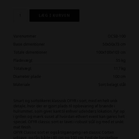
Varenummer
OCSB-100
Base dimentioner
50x50x73 cm
Totale dimentioner
100x100x103 cm
Pladevægt
55 kg
Totalvægt
117 kg
Diameter plade
100 cm
Materiale
Sort belagt stål
Smart og sofistikeret klassisk OFYR i sort, med en helt unik
detajle, hvor der er gjort plads til opbevaring af brænde i
hulrummet. som giver kant til enhver udendørs lokation. Fyr op
i grillen og mærk suset af hvordan ethvert event kan gøres helt
speciel. OFYR classic sort er lavet i robust stål og med et unikt
mat finish.
OFYR Classic sort er også tilgængelig i en classic Corten
udgave, og fås både i 85 cm og 100 cm. Find de forskellige