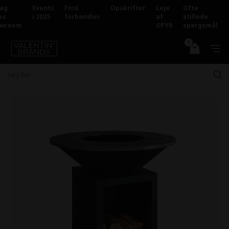
Forside
»
OFYR
øg
Events
Find
Opskrifter
Leje
Ofte
es
i 2025
forhandler
af
stillede
owroom
OFYR
spørgsmål
0