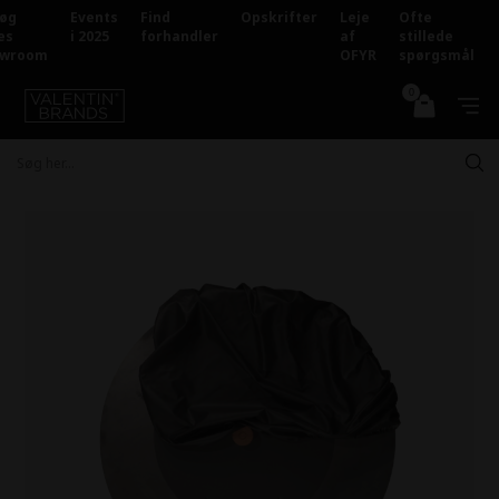
Forside
»
OFYR
øg
Events
Find
Opskrifter
Leje
Ofte
es
i 2025
forhandler
af
stillede
owroom
OFYR
spørgsmål
0