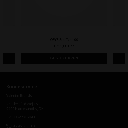
OFYR Snuffer 100
1.299,00 DKK
Kundeservice
Valentin Brands
Søndergårdsvej 18
9400 Nørresundby, DK
CVR: DK27915043
+45 9634 3510