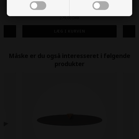
OFYR Olie Kande
279,00 DKK
Måske er du også interesseret i følgende
produkter