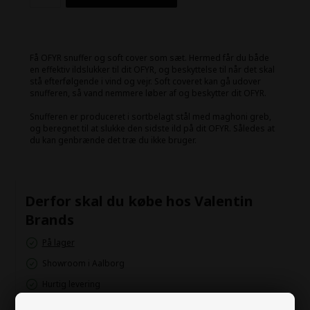
Få OFYR snuffer og soft cover som sæt. Hermed får du både
en effektiv ildslukker til dit OFYR, og beskyttelse til når det skal
stå efterfølgende i vind og vejr. Soft coveret kan gå udover
snufferen, så vand nemmere løber af og beskytter dit OFYR.
Snufferen er produceret i sortbelagt stål med maghoni greb,
og beregnet til at slukke den sidste ild på dit OFYR. Således at
du kan genbrænde det træ du ikke bruger.
Derfor skal du købe hos Valentin
Brands
På lager
Showroom i Aalborg
Hurtig levering
Kundeservice åben man-fre 9-15