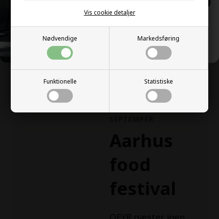
SKRIV MIG OP!
Vis cookie detaljer
NEJ, TAK
Læs mere
Nødvendige
Markedsføring
Funktionelle
Statistiske
5. SEPTEMPER - 7.
SEPTEMPER
Aarhus
food
festival
OFYR gæster igen