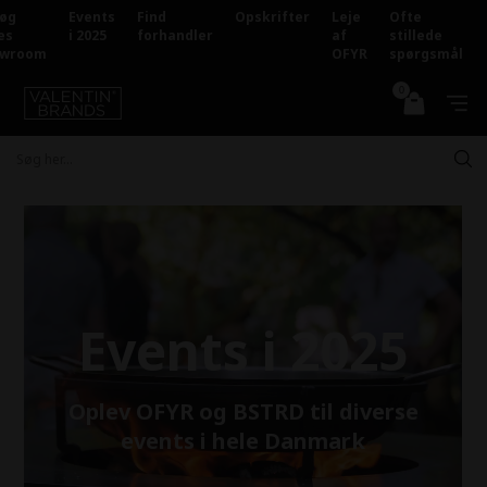
øg
Events
Find
Opskrifter
Leje
Ofte
es
i 2025
forhandler
af
stillede
owroom
OFYR
spørgsmål
0
Events i 2025
Oplev OFYR og BSTRD til diverse
events i hele Danmark