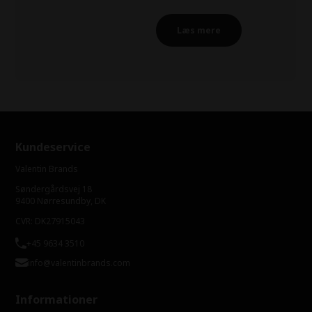
Læs mere
Kundeservice
Valentin Brands
Søndergårdsvej 18
9400 Nørresundby, DK
CVR: DK27915043
+45 9634 3510
info@valentinbrands.com
Informationer